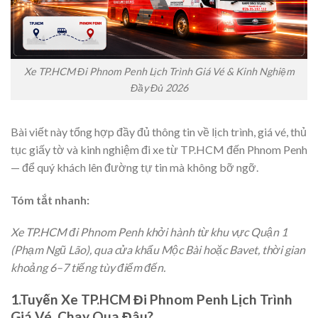
Xe TP.HCM Đi Phnom Penh Lịch Trình Giá Vé & Kinh Nghiệm
Đầy Đủ 2026
Bài viết này tổng hợp đầy đủ thông tin về lịch trình, giá vé, thủ
tục giấy tờ và kinh nghiệm đi xe từ TP.HCM đến Phnom Penh
— để quý khách lên đường tự tin mà không bỡ ngỡ.
Tóm tắt nhanh:
Xe TP.HCM đi Phnom Penh khởi hành từ khu vực Quận 1
(Phạm Ngũ Lão), qua cửa khẩu Mộc Bài hoặc Bavet, thời gian
khoảng 6–7 tiếng tùy điểm đến.
1.Tuyến Xe TP.HCM Đi Phnom Penh Lịch Trình
Giá Vé
Chạy Qua Đâu?