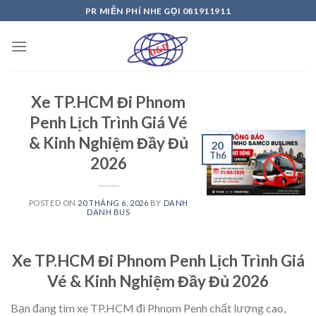
Skip
PR MIỄN PHÍ NHE GỌI 081911911
to
content
Xe TP.HCM Đi Phnom
Penh Lịch Trình Giá Vé
& Kinh Nghiệm Đầy Đủ
20
Th6
2026
POSTED ON
20 THÁNG 6, 2026
BY
DANH
DANH BUS
Xe TP.HCM Đi Phnom Penh Lịch Trình Giá
Vé & Kinh Nghiệm Đầy Đủ 2026
Bạn đang tìm xe TP.HCM đi Phnom Penh chất lượng cao,