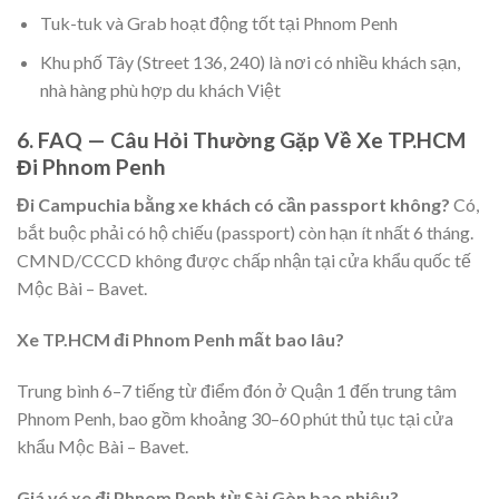
Tuk-tuk và Grab hoạt động tốt tại Phnom Penh
Khu phố Tây (Street 136, 240) là nơi có nhiều khách sạn,
nhà hàng phù hợp du khách Việt
6. FAQ — Câu Hỏi Thường Gặp Về Xe TP.HCM
Đi Phnom Penh
Đi Campuchia bằng xe khách có cần passport không?
Có,
bắt buộc phải có hộ chiếu (passport) còn hạn ít nhất 6 tháng.
CMND/CCCD không được chấp nhận tại cửa khẩu quốc tế
Mộc Bài – Bavet.
Xe TP.HCM đi Phnom Penh mất bao lâu?
Trung bình 6–7 tiếng từ điểm đón ở Quận 1 đến trung tâm
Phnom Penh, bao gồm khoảng 30–60 phút thủ tục tại cửa
khẩu Mộc Bài – Bavet.
Giá vé xe đi Phnom Penh từ Sài Gòn bao nhiêu?