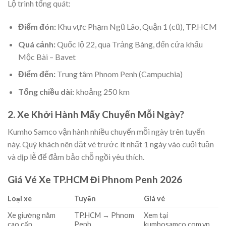
Lộ trình tổng quát:
Điểm đón:
Khu vực Phạm Ngũ Lão, Quận 1 (cũ), TP.HCM
Quá cảnh:
Quốc lộ 22, qua Trảng Bàng, đến cửa khẩu
Mộc Bài – Bavet
Điểm đến:
Trung tâm Phnom Penh (Campuchia)
Tổng chiều dài:
khoảng 250 km
2. Xe Khởi Hành Mấy Chuyến Mỗi Ngày?
Kumho Samco vận hành nhiều chuyến mỗi ngày trên tuyến
này. Quý khách nên đặt vé trước ít nhất 1 ngày vào cuối tuần
và dịp lễ để đảm bảo chỗ ngồi yêu thích.
Giá Vé Xe TP.HCM Đi Phnom Penh 2026
Loại xe
Tuyến
Giá vé
Xe giường nằm
TP.HCM → Phnom
Xem tại
cao cấp
Penh
kumhosamco.com.vn