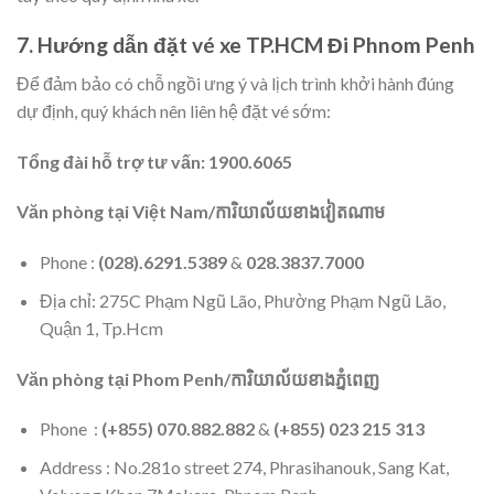
7. Hướng dẫn đặt vé xe TP.HCM Đi Phnom Penh
Để đảm bảo có chỗ ngồi ưng ý và lịch trình khởi hành đúng
dự định, quý khách nên liên hệ đặt vé sớm:
Tổng đài hỗ trợ tư vấn:
1900.6065
Văn phòng tại Việt Nam/ការិយាល័យខាងវៀតណាម
Phone :
(028).6291.5389
&
028.3837.7000
Địa chỉ: 275C Phạm Ngũ Lão, Phường Phạm Ngũ Lão,
Quận 1, Tp.Hcm
Văn phòng tại Phom Penh/ការិយាល័យខាងភ្នំពេញ
Phone :
(+855) 070.882.882
&
(+855) 023 215 313
Address : No.281o street 274, Phrasihanouk, Sang Kat,