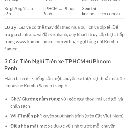
Xe ghế ngồi cao
TP.HCM → Phnom
Xem tại
cấp
Penh
kumhosamco.com.vn
Lưu ý:
Giá vé có thể thay đổi theo mùa du lịch và dịp lễ. Để
tra giá chính xác và đặt vé nhanh, quý khách truy cập trực tiếp
trang www.kumhosamco.com.vn hoặc gọi tổng đài Kumho
Samco.
3.Các Tiện Nghi Trên xe TP.HCM Đi Phnom
Penh
Hành trình 6–7 tiếng cần một chuyến xe thực sự thoải mái. Xe
limousine Kumho Samco trang bị:
Ghế/ Giường nằm rộng:
với góc ngả thoải mái, có gối và
chăn sạch
Wi-Fi miễn phí:
xuyên suốt hành trình (trên đất Việt Nam)
Điều hòa mát mẻ:
xe được vệ sinh trước mỗi chuyến