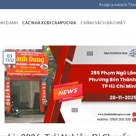
Assign a menu in Th
ANH DANH
CÁC NHÀ XE ĐI CAMPUCHIA
CHÍNH SÁCH BẢO MẬT
03
Th12