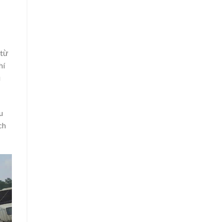
 từ
hí
u
u
ch