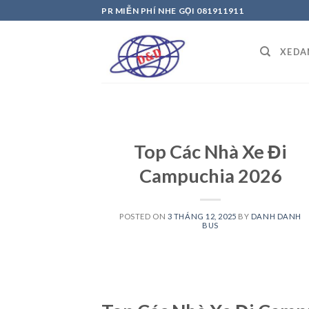
Skip
PR MIỄN PHÍ NHE GỌI 081911911
to
content
XE D
Top Các Nhà Xe Đi
Campuchia 2026
POSTED ON
3 THÁNG 12, 2025
BY
DANH DANH
BUS