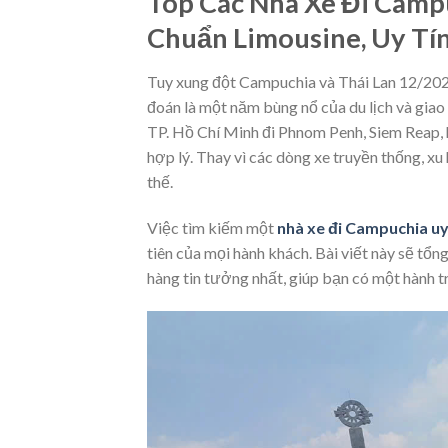
Top Các Nhà Xe Đi Camp
Chuẩn Limousine, Uy Tí
Tuy xung đột Campuchia và Thái Lan 12/20
đoán là một năm bùng nổ của du lịch và gia
TP. Hồ Chí Minh đi Phnom Penh, Siem Reap, ha
hợp lý. Thay vì các dòng xe truyền thống, x
thế.
Việc tìm kiếm một
nhà xe đi Campuchia uy
tiên của mọi hành khách. Bài viết này sẽ tổng
hàng tin tưởng nhất, giúp bạn có một hành tr