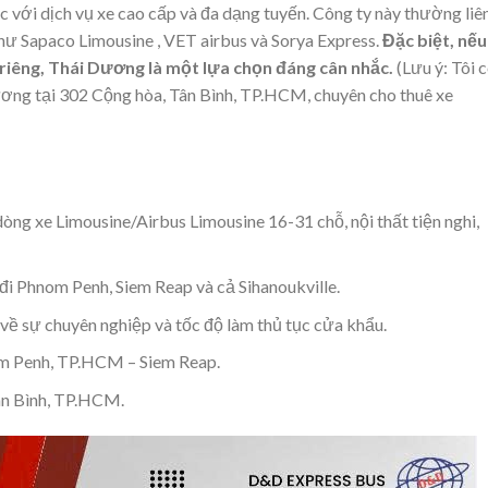
ộc với dịch vụ xe cao cấp và đa dạng tuyến. Công ty này thường liê
như Sapaco Limousine , VET airbus và Sorya Express.
Đặc biệt, nếu
riêng, Thái Dương là một lựa chọn đáng cân nhắc.
(Lưu ý: Tôi 
Dương tại 302 Cộng hòa, Tân Bình, TP.HCM, chuyên cho thuê xe
òng xe Limousine/Airbus Limousine 16-31 chỗ, nội thất tiện nghi,
đi Phnom Penh, Siem Reap và cả Sihanoukville.
ề sự chuyên nghiệp và tốc độ làm thủ tục cửa khẩu.
 Penh, TP.HCM – Siem Reap.
ân Bình, TP.HCM.