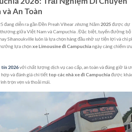
uchia 2026: Trải Nghiệm Di Chuyển
n và An Toàn
25 đang diễn ra gần Đền Preah Vihear .nhưng Năm
2025
được dự
o thương giữa Việt Nam và Campuchia . Đặc biệt, tuyến đường bộ
y Sihanoukville luôn là lựa chọn hàng đầu nhờ sự tiện lợi và chi p
u hướng lựa chọn
xe Limousine đi Campuchia
ngày càng chiếm ư
 tín 2026
với chất lượng dịch vụ cao cấp, an toàn và đúng giờ là ư
 hợp và đánh giá chi tiết
top các nhà xe đi Campuchia
được khá
ình trọn vẹn và thoải mái.